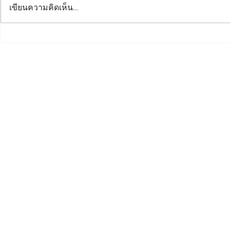
เขียนความคิดเห็น…
โหลดเกม [PC] Disciples: Liberation
โหลดเกม [PC] A
Stand